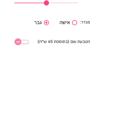
מגדר:
אישה
גבר
הטבעת שם (בתוספת 45 ש"ח):
כמות:
90.00 ₪
מחיר:
80.00 ₪
הוספה לסל